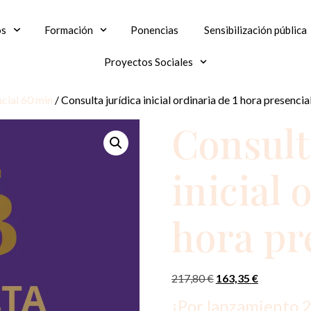
os
Formación
Ponencias
Sensibilización pública
Proyectos Sociales
cial 60 min
/ Consulta jurídica inicial ordinaria de 1 hora presencia
Consult
inicial 
hora pr
217,80
€
163,35
€
¡Por lanzamiento 