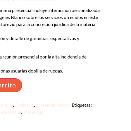
rdinaria presencial incluye interacción personalizada
eles Blanco sobre los servicios ofrecidos en este
previo para la concreción jurídica de la materia
ión y detalle de garantías, expectativas y
la reunión presencial por la alta incidencia de
onas usuarias de silla de ruedas.
arrito
Inicial
,
Ordinaria
,
Presencial 60 min
Etiquetas:
1
 presencial
,
presencial