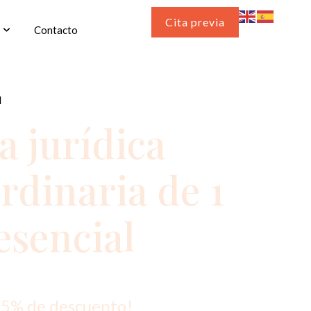
Cita previa
Contacto
l
a jurídica
ordinaria de 1
esencial
25% de descuento!