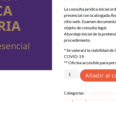
La consulta jurídica inicial o
presencial con la abogada Áng
sitio web. Examen documental 
objeto de consulta legal.
Abordaje inicial de la pretens
procedimiento
* Se valorará la viabilidad de 
COVID-19.
** Oficina accesible para pers
Añadir al c
Categorías:
Consulta Jurídica 
hora
,
60 min
,
asesoria jurídica