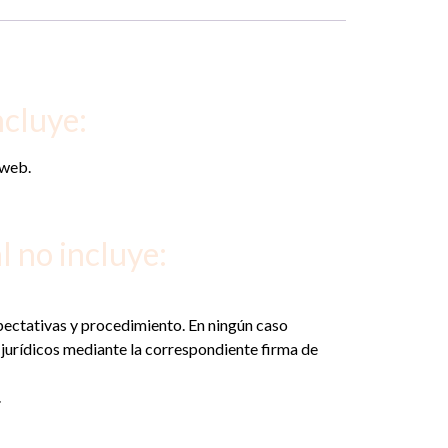
ncluye:
 web.
l no incluye:
expectativas y procedimiento. En ningún caso
s jurídicos mediante la correspondiente firma de
.