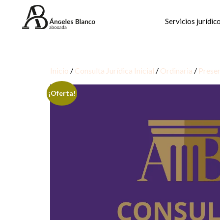
Servicios jurídic
Inicio
/
Consulta Jurídica Inicial
/
Ordinaria
/
Presen
¡Oferta!