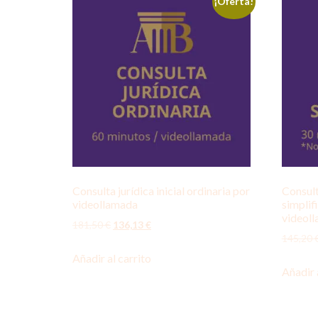
¡Oferta!
Consulta jurídica inicial ordinaria por
Consulto
videollamada
simplif
videol
181,50
€
136,13
€
145,20
Añadir al carrito
Añadir 