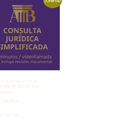
¡Oferta!
ría jurídica inicial
icada de 30 min. por
lamada
€
108,90
€
al carrito