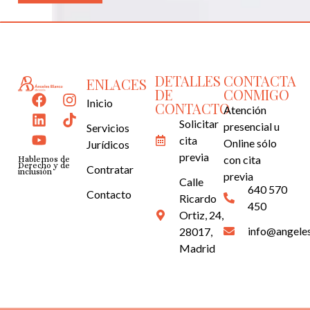
DETALLES
CONTACTA
ENLACES
DE
CONMIGO
Inicio
CONTACTO
Atención
Solicitar
presencial u
Servicios
cita
Online sólo
Jurídicos
previa
con
cita
Hablemos de
Derecho y de
Contratar
inclusión
previa
Calle
640 570
Contacto
Ricardo
450
Ortiz, 24,
info@angele
28017,
Madrid