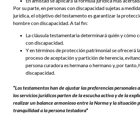
En amistad se aplicará la fórmula jurídica más acertad
Por su parte, en personas con discapacidad sujetas a medida
jurídica, el objetivo del testamento es garantizar la protecci
hombre con discapacidad. A tal fin:
La cláusula testamentaria determinará quién y cómo c
con discapacidad.
Y en términos de protección patrimonial se ofrecerá la 
proceso de aceptación y partición de herencia, evitand
persona curadora es hermana o hermano y, por tanto, h
discapacidad.
“
Los testamentos han de ajustar las preferencias personales a l
los servicios jurídicos parten de la escucha activa y de la expl
realizar un balance armonioso entre la Norma y la situación p
tranquilidad a la persona testadora
”