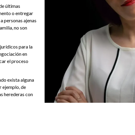
de últimas
mento o entregar
, a personas ajenas
familia, no son
jurídicos para la
negociación en
car el proceso
do exista alguna
or ejemplo, de
as herederas con